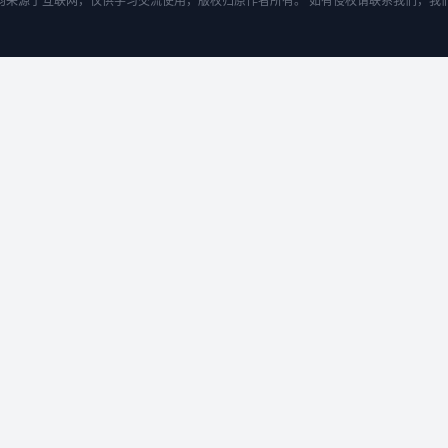
均来源于互联网，仅供学习交流使用，版权归原作者所有。 如有侵权请联系我们，我们